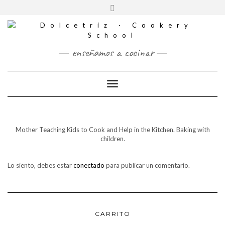
CONTACTO
Saltar
Alternar
al
REDES
la
contenido
SOCIALES
cabecera
enseñamos a cocinar
Cambiar modo de navegación
Mother Teaching Kids to Cook and Help in the Kitchen. Baking with
children.
Lo siento, debes estar
conectado
para publicar un comentario.
CARRITO