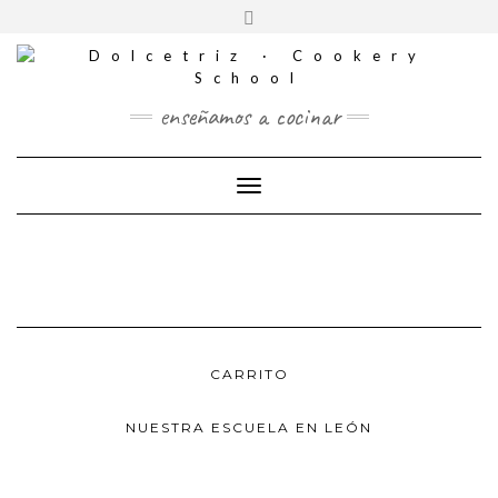
CONTACTO
Saltar
Alternar
al
REDES
la
contenido
SOCIALES
cabecera
enseñamos a cocinar
Cambiar modo de navegación
CARRITO
NUESTRA ESCUELA EN LEÓN