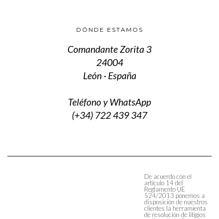
DÓNDE ESTAMOS
Comandante Zorita 3
24004
León · España
Teléfono y WhatsApp
(+34) 722 439 347
De acuerdo con el
artículo 14 del
Reglamento UE
524/2013 ponemos a
disposición de nuestros
clientes la herramienta
de resolución de litigios