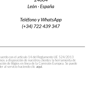
León · España
Teléfono y WhatsApp
(+34) 722 439 347
uerdo con el artículo 14 del Reglamento UE 524/2013
os a disposición de nuestros clientes la herramienta de
ución de litigios en línea de la Comisión Europea. Se puede
er al servicio haciendo clic
aquí
.