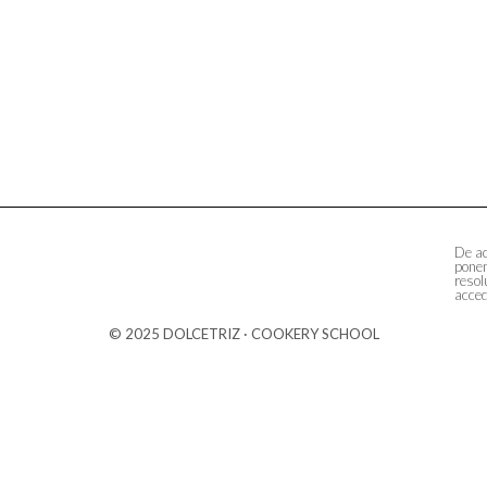
De ac
ponem
resol
acced
© 2025 DOLCETRIZ · COOKERY SCHOOL