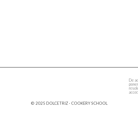
De ac
ponem
resol
acced
© 2025 DOLCETRIZ · COOKERY SCHOOL