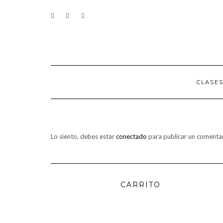
Saltar
CONTACTO
al
contenido
CLASE
Lo siento, debes estar
conectado
para publicar un comentar
CARRITO