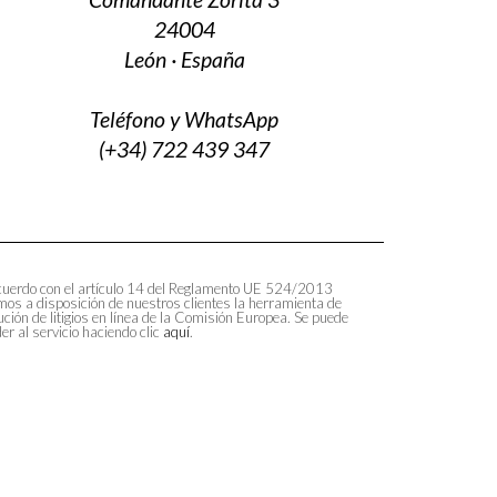
24004
León · España
Teléfono y WhatsApp
(+34) 722 439 347
uerdo con el artículo 14 del Reglamento UE 524/2013
os a disposición de nuestros clientes la herramienta de
ución de litigios en línea de la Comisión Europea. Se puede
er al servicio haciendo clic
aquí
.