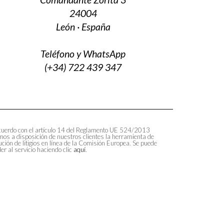
24004
León · España
Teléfono y WhatsApp
(+34) 722 439 347
uerdo con el artículo 14 del Reglamento UE 524/2013
os a disposición de nuestros clientes la herramienta de
ución de litigios en línea de la Comisión Europea. Se puede
er al servicio haciendo clic
aquí
.