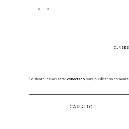
Saltar
CONTACTO
al
contenido
CLASE
Lo siento, debes estar
conectado
para publicar un comentar
CARRITO