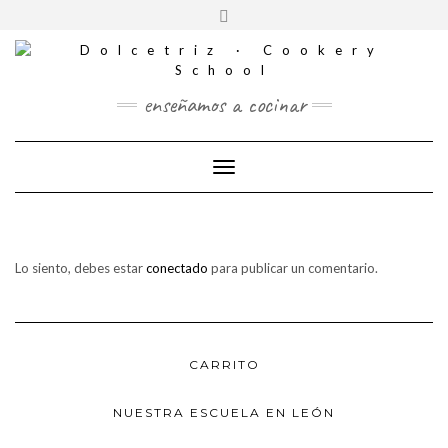
CONTACTO
Saltar
Alternar
al
REDES
la
contenido
SOCIALES
cabecera
enseñamos a cocinar
Cambiar modo de navegación
Lo siento, debes estar
conectado
para publicar un comentario.
CARRITO
NUESTRA ESCUELA EN LEÓN