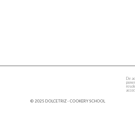
De ac
ponem
resol
acced
© 2025 DOLCETRIZ · COOKERY SCHOOL