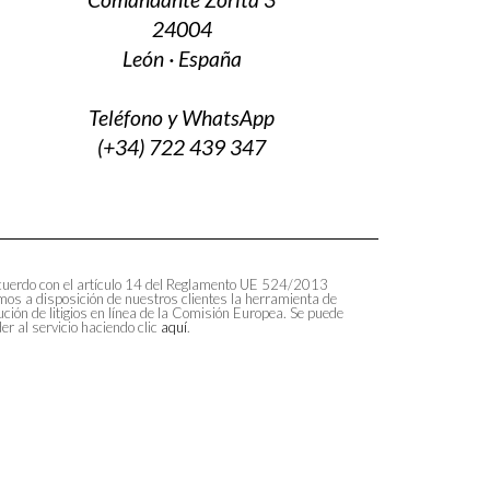
24004
León · España
Teléfono y WhatsApp
(+34) 722 439 347
uerdo con el artículo 14 del Reglamento UE 524/2013
os a disposición de nuestros clientes la herramienta de
ución de litigios en línea de la Comisión Europea. Se puede
er al servicio haciendo clic
aquí
.