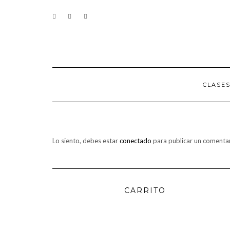
Saltar
CONTACTO
al
contenido
CLASE
Lo siento, debes estar
conectado
para publicar un comentar
CARRITO