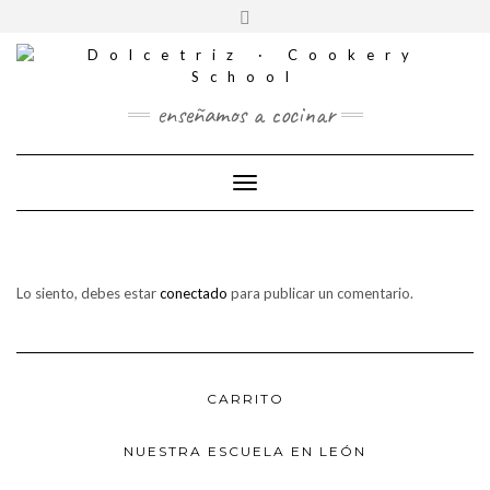
CONTACTO
Saltar
Alternar
al
REDES
la
contenido
SOCIALES
cabecera
enseñamos a cocinar
Cambiar modo de navegación
Lo siento, debes estar
conectado
para publicar un comentario.
CARRITO
NUESTRA ESCUELA EN LEÓN