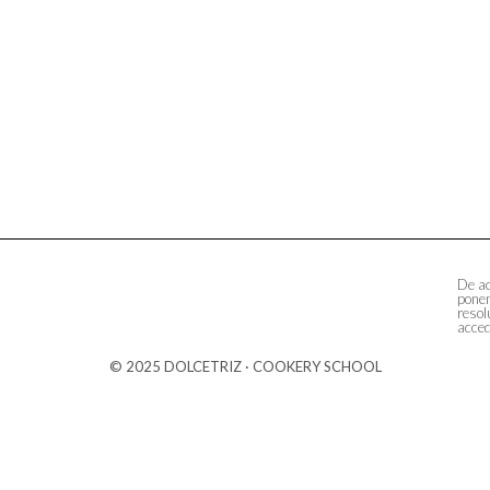
De ac
ponem
resol
acced
© 2025 DOLCETRIZ · COOKERY SCHOOL