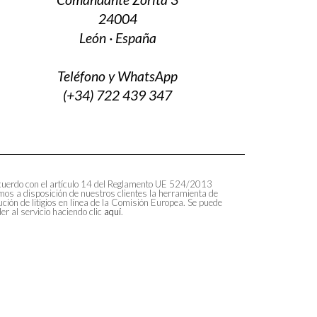
24004
León · España
Teléfono y WhatsApp
(+34) 722 439 347
uerdo con el artículo 14 del Reglamento UE 524/2013
os a disposición de nuestros clientes la herramienta de
ución de litigios en línea de la Comisión Europea. Se puede
er al servicio haciendo clic
aquí
.