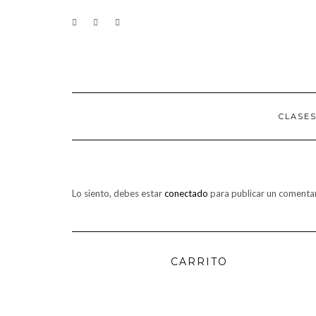
Saltar
CONTACTO
al
contenido
CLASE
Lo siento, debes estar
conectado
para publicar un comentar
CARRITO